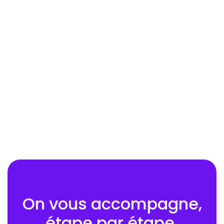
Article précédent
4 Astuces pour Réussir vos

Entretiens en Alternance !
Article suivant
5 Conseils d’Elon Musk pour un

Décollage vers l’Alternance de vos
Rêves !
On vous accompagne,
étape par étape.