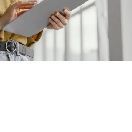
e qui permet de combiner formation théorique et expérie
quérir des compétences concrètes, faciliter son insertion
pétences. Cependant, pour que cette expérience soit
r une entreprise qui propose de vraies missions.