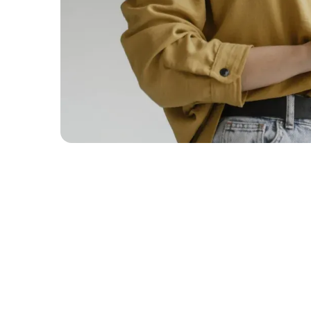
L'alternance est une formule d'apprentissag
professionnelle. C'est une voie royale pour ac
professionnelle et booster sa montée en com
réellement bénéfique, il est crucial de trouve